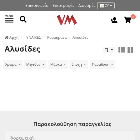
Επικοινωνία
Επιστροφές
Διανομές
CY
MENU
Αναζήτηση
0
Είσοδος 
Аρχή
ΓΥΝΑΙΚΕΣ
Κοσμήματα
Αλυσίδες
Αλυσίδες
Χρώμα
Μέγεθος
Μάρκα
Εποχή
Παράδοση
Παρακολούθηση παραγγελίας