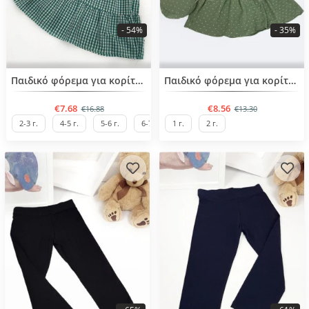
- 54%
- 35%
BESTSELLER
BESTSELLER
Παιδικό φόρεμα για κορίτσια από 2 έως 7 ετών
Παιδικό φόρεμα για κορίτσια από 1 έως 4 ετών
€7.68
€8.56
€16.88
€13.30
2-3 г.
4-5 г.
5-6 г.
6-7 г.
1 г.
2 г.