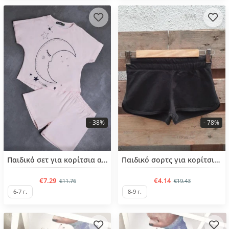
- 38%
- 78%
BESTSELLER
Παιδικό σετ για κορίτσια από 5-14 ετών
Παιδικό σορτς για κορίτσια από 8-9 ετών
€7.29
€4.14
€11.76
€19.43
6-7 г.
8-9 г.