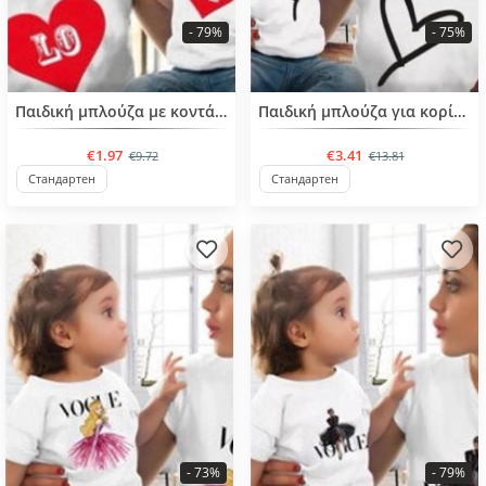
- 79%
- 75%
BESTSELLER
BESTSELLER
Παιδική μπλούζα με κοντά μανίκια για κορίτσια από 4 έως 6 ετών
Παιδική μπλούζα για κορίτσια με στάμπα
€1.97
€3.41
€9.72
€13.81
Стандартен
Стандартен
- 73%
- 79%