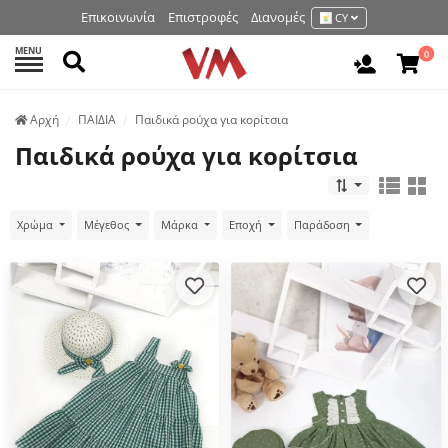
Επικοινωνία
Επιστροφές
Διανομές
CY
MENU
Αναζήτηση
0
Είσοδος 
Аρχή
ΠΑΙΔΙΑ
Παιδικά ρούχα για κορίτσια
Παιδικά ρούχα για κορίτσια
Χρώμα
Μέγεθος
Μάρκα
Εποχή
Παράδοση