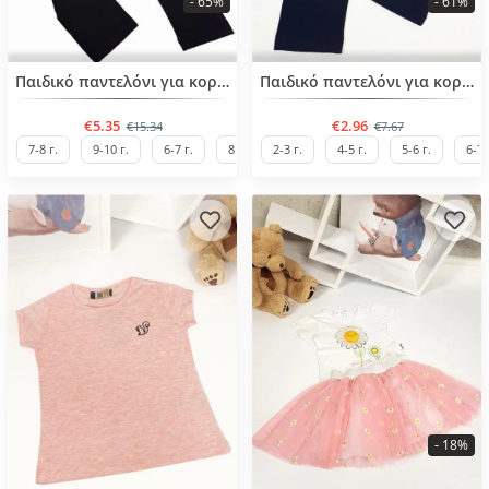
- 65%
- 61%
BESTSELLER
BESTSELLER
Παιδικό παντελόνι για κορίτσια από 6 έως 10 ετών
Παιδικό παντελόνι για κορίτσια από 2 έως 7 ετών
€5.35
€2.96
€15.34
€7.67
7-8 г.
9-10 г.
6-7 г.
8-9 г.
2-3 г.
4-5 г.
5-6 г.
6-7 
- 18%