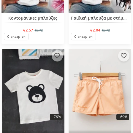
BESTSELLER
BESTSELLER
Κοντομάνικες μπλούζες
Παιδική μπλούζα με στάμπα για κορίτσια από 4 έως 6 ετών
€2.57
€2.04
€9.72
€9.72
Стандартен
Стандартен
- 76%
- 69%