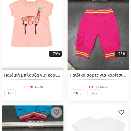
- 79%
- 75%
BESTSELLER
BESTSELLER
Παιδική μπλούζα για κορίτσια από 1 έως 4 ετών
Παιδικό σορτς για κορίτσια από 2 έως 10 ετών
€1.78
€1.39
€8.70
€5.63
1 г.
7-8 г.
5-6 г.