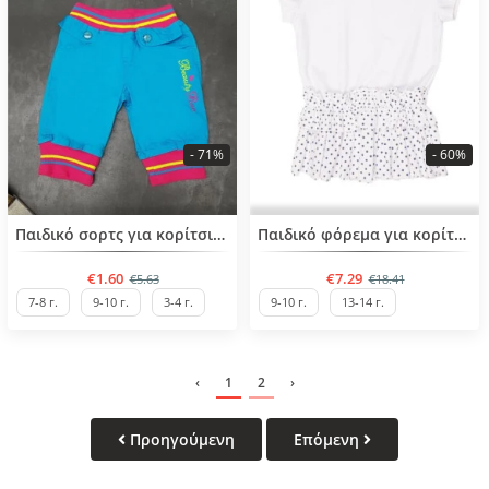
- 71%
- 60%
BESTSELLER
BESTSELLER
Παιδικό σορτς για κορίτσια από 2 έως 10 ετών
Пαιδικό φόρεμα για κορίτσια από 9 έως 10 ετών
€1.60
€7.29
€5.63
€18.41
7-8 г.
9-10 г.
3-4 г.
9-10 г.
13-14 г.
‹
1
2
›
Προηγούμενη
Επόμενη