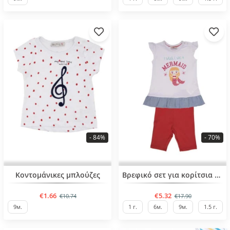
- 84%
- 70%
BESTSELLER
Κοντομάνικες μπλούζες
Βρεφικό σετ για κορίτσια από 6 έως 18 μηνών
€1.66
€5.32
€10.74
€17.90
9м.
1 г.
6м.
9м.
1.5 г.