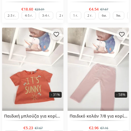
€18.60
€4.54
€23.01
€7.67
2-3 г.
4-5 г.
3-4 г.
2 г.
1 г.
2 г.
6м.
9м.
- 31%
- 58%
BESTSELLER
BESTSELLER
Παιδική μπλούζα για κορίτσια από 6 μηνών έως 4 ετών
Παιδικό κολάν 7/8 για κορίτσια από 2-7 ετών
€5.23
€2.96
€7.67
€7.16