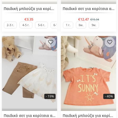
BESTSELLER
Παιδική μπλούζα για κορίτσια από 2 έως 7 ετών
Παιδικό σετ για κορίτσια από 6μ έως 1 ετών
€3.35
€12.47
€15.34
2-3 г.
4-5 г.
5-6 г.
6-7 г.
1 г.
3-4 г.
6м.
9м.
- 19%
- 40%
BESTSELLER
Παιδικό σετ για κορίτσια απο 2 έως 5 ετών
Παιδική μπλούζα για κορίτσια από 6μ - 4 ετών