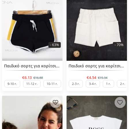
- 63%
- 70%
BESTSELLER
BESTSELLER
Παιδικό σορτς για κορίτσια από 8 έως 14 ετών
Παιδικό σορτς για κορίτσια από 9 μηνών έως 4 ετών
€6.13
€4.54
€16.88
€15.34
9-10 г.
11-12 г.
10-11 г.
2-3 г.
3-4 г.
1 г.
2 г.