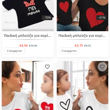
- 70%
- 61%
BESTSELLER
BESTSELLER
Παιδική μπλούζα για κορίτσια από 4 έως 6 ετών
Παιδική μπλούζα για κορίτσια από 4 έως 6 ετών
€4.54
€3.75
€15.34
€9.72
Стандартен
Стандартен