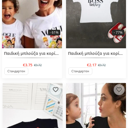
- 61%
- 77%
BESTSELLER
BESTSELLER
Παιδική μπλούζα για κορίτσια από 4 έως 6 ετών
Παιδική μπλούζα για κορίτσια από 4 έως 6 ετών
€3.75
€2.17
€9.72
€9.72
Стандартен
Стандартен