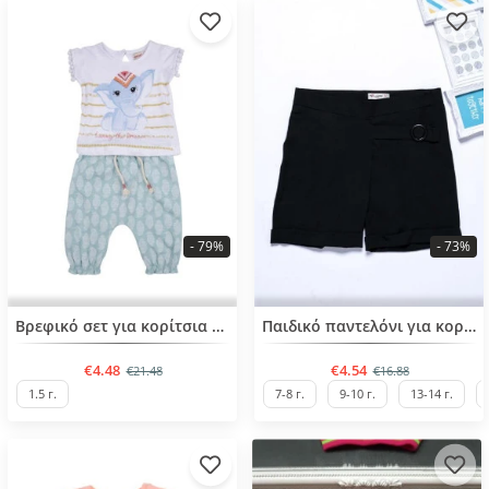
- 79%
- 73%
BESTSELLER
BESTSELLER
Βρεφικό σετ για κορίτσια από 6 μηνών 1,5 έτους
Παιδικό παντελόνι για κορίτσια από 4 έως 14 ετών
€4.48
€4.54
€21.48
€16.88
1.5 г.
7-8 г.
9-10 г.
13-14 г.