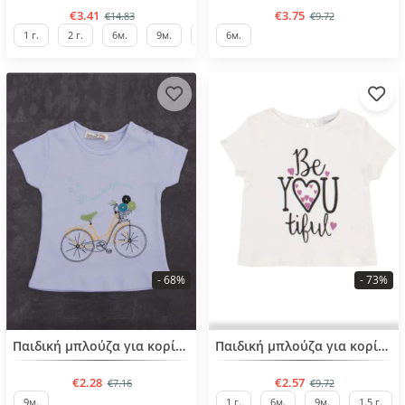
€3.41
€3.75
€14.83
€9.72
1 г.
2 г.
6м.
9м.
1.5 г.
6м.
- 68%
- 73%
BESTSELLER
BESTSELLER
Παιδική μπλούζα για κορίτσια από 6 μηνών έως 2 ετών
Παιδική μπλούζα για κορίτσια από 6 μηνών έως 3 ετών
€2.28
€2.57
€7.16
€9.72
9м.
1 г.
6м.
9м.
1.5 г.