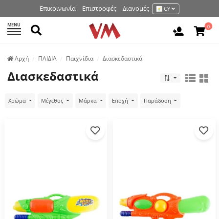
Επικοινωνία
Επιστροφές
Διανομές
CY
MENU
Αναζήτηση
0
Είσοδος 
Аρχή
ΠΑΙΔΙΑ
Παιχνίδια
Διασκεδαστικά
Διασκεδαστικά
Χρώμα
Μέγεθος
Μάρκα
Εποχή
Παράδοση