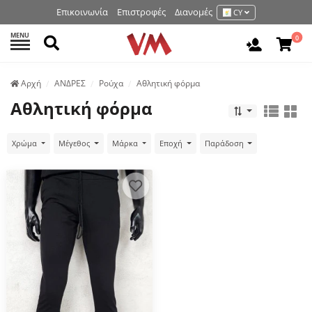
Επικοινωνία
Επιστροφές
Διανομές
CY
MENU
Αναζήτηση
0
Είσοδος 
Аρχή
ΑΝΔΡΕΣ
Ρούχα
Αθλητική φόρμα
Αθλητική φόρμα
Χρώμα
Μέγεθος
Μάρκα
Εποχή
Παράδοση