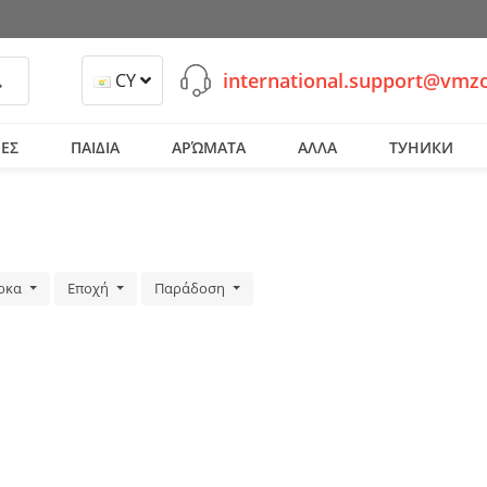
international.support@vmz
ναζήτηση
CY
ΕΣ
ΠΑΙΔΙΑ
ΑΡΏΜΑΤΑ
ΑΛΛΑ
ТУНИКИ
ρκα
Εποχή
Παράδοση