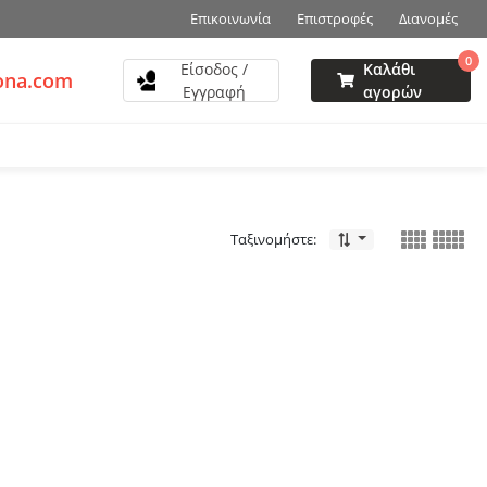
Επικοινωνία
Επιστροφές
Διανομές
0
Είσοδος /
Καλάθι
ona.com
Εγγραφή
αγορών
Ταξινομήστε: