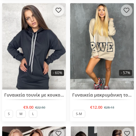
- 60%
- 57%
BESTSELLER
BESTSELLER
Γυναικεία τουνίκ με κουκούλα
Γυναικεία μακρυμάνικη τουνίκ
€9.00
€12.00
€22.50
€28.13
S
M
L
S-M