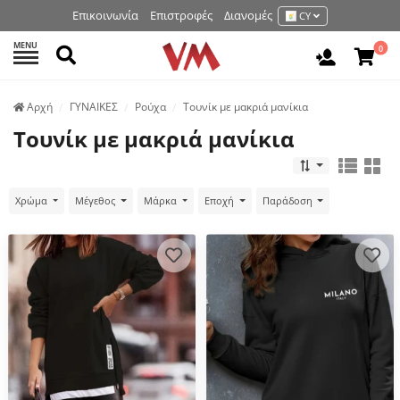
Επικοινωνία
Επιστροφές
Διανομές
CY
MENU
Αναζήτηση
0
Είσοδος 
Аρχή
ΓΥΝΑΙΚΕΣ
Ρούχα
Τουνίκ με μακριά μανίκια
Τουνίκ με μακριά μανίκια
Χρώμα
Μέγεθος
Μάρκα
Εποχή
Παράδοση