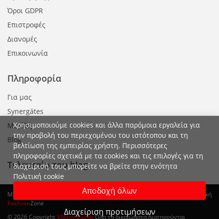
Όροι GDPR
Επιστροφές
Διανομές
Επικοινωνία
Πληροφορία
Για μας
Synergátes
Χρησιμοποιούμε cookies και άλλα παρόμοια εργαλεία για
Μεγέθη
την προβολή του περιεχομένου του ιστότοπου και τη
Blog
βελτίωση της εμπειρίας χρήστη. Περισσότερες
πληροφορίες σχετικά με τα cookies και τις επιλογές για τη
Τελευταίο του blog
διαχείρισή τους μπορείτε να βρείτε στην ενότητα
Πολιτική cookie
Αποδοχή όλων
Μείνετε πάντα ενημερωμένοι με τη μόδα και ψωνίστε online στην εικονική
Fashion
Zone
Διαχείριση προτιμήσεων
© 2026 Copyright
VMzona.com
Όλα τα δικαιώματα διατηρούνται