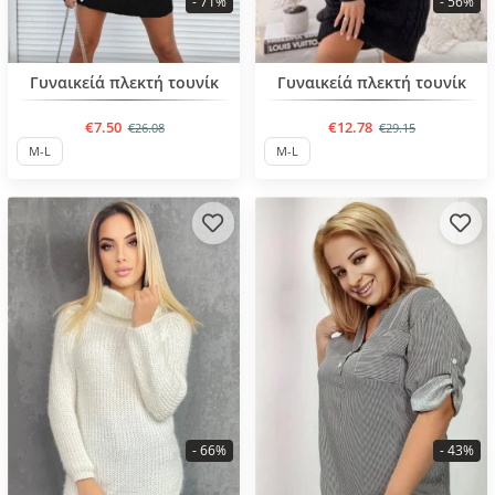
- 71%
- 56%
BESTSELLER
BESTSELLER
Γυναικείά πλεκτή τουνίκ
Γυναικείά πλεκτή τουνίκ
€7.50
€12.78
€26.08
€29.15
M-L
M-L
- 66%
- 43%