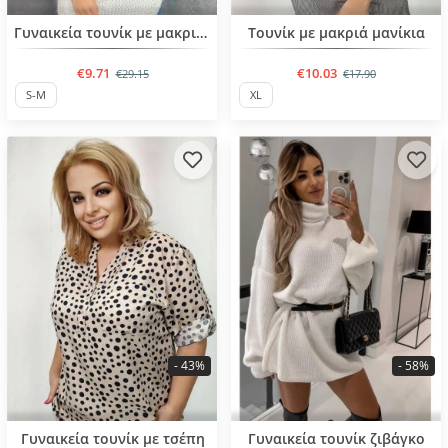
BESTSELLER
BESTSELLER
Γυναικεία τουνίκ με μακριά μανίκια και ζιβάγκο
Τουνίκ με μακριά μανίκια
€9.71
€10.03
€29.15
€17.90
S-M
XL
- 43%
- 58%
BESTSELLER
BESTSELLER
Γυναικεία τουνίκ με τσέπη
Γυναικεία τουνίκ ζιβάγκο