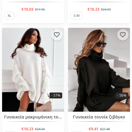
€10.03
€10.23
€17.90
€24.55
XL
S-M
- 57%
- 56%
BESTSELLER
BESTSELLER
Γυναικεία μακρυμάνικη τουνίκ
Γυναικεία τουνίκ ζιβάγκο
€10.23
€9.41
€24.04
€21.48