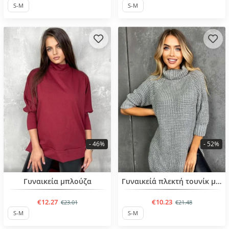
S-M
S-M
- 46%
- 52%
BESTSELLER
BESTSELLER
Γυναικεία μπλούζα
Γυναικείά πλεκτή τουνίκ με ζιβάγκο
€12.27
€10.23
€23.01
€21.48
S-M
S-M