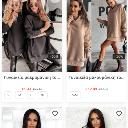
- 65%
- 56%
BESTSELLER
BESTSELLER
Γυναικεία μακρυμάνικη τουνικ
Γυναικεία μακρυμάνικη τουνίκ
€9.41
€12.00
€27.61
€27.61
S
M
L
XL
S-M