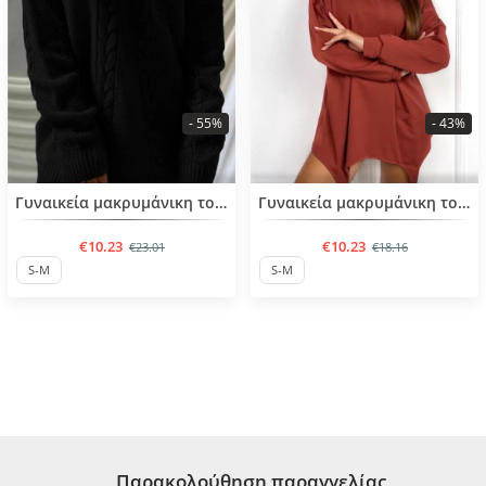
- 55%
- 43%
BESTSELLER
BESTSELLER
Γυναικεία μακρυμάνικη τουνικ
Γυναικεία μακρυμάνικη τουνικ
€10.23
€10.23
€23.01
€18.16
S-M
S-M
Παρακολούθηση παραγγελίας