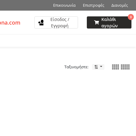
Επικοινωνία
Επιστροφές
Διανομές
0
Είσοδος /
Καλάθι
ona.com
Εγγραφή
αγορών
Ταξινομήστε: