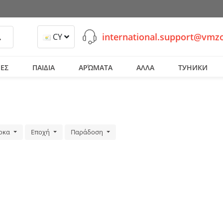
international.support@vmz
ναζήτηση
CY
ΕΣ
ΠΑΙΔΙΑ
ΑΡΏΜΑΤΑ
ΑΛΛΑ
ТУНИКИ
ρκα
Εποχή
Παράδοση