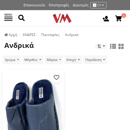
Επικοινωνία
Επιστροφές
Διανομές
CY
MENU
Αναζήτηση
0
Είσοδος 
Аρχή
ΑΝΔΡΕΣ
Παντόφλες
Ανδρικά
Ανδρικά
Χρώμα
Μέγεθος
Μάρκα
Εποχή
Παράδοση