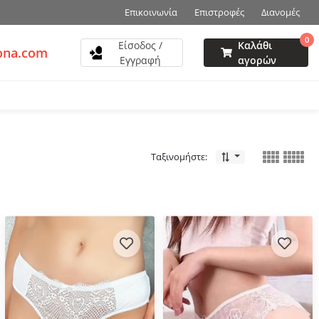
Επικοινωνία
Επιστροφές
Διανομές
0
Είσοδος /
Καλάθι
ona.com
Εγγραφή
αγορών
Ταξινομήστε: