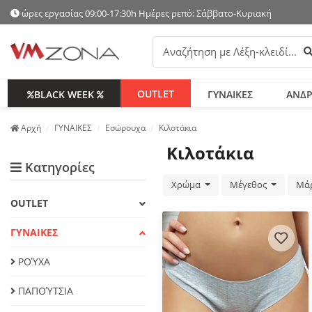
ώρες εργασίας 09:00-17:30h Ημέρες ρεπό: Σάββατο-Κυριακή
Α
OUTLET
BLACK WEEK
ΓΥΝΑΙΚΕΣ
ΑΝΔΡ
Аρχή
ΓΥΝΑΙΚΕΣ
Εσώρουχα
Κιλοτάκια
Κιλοτάκια
Κατηγορίες
Χρώμα
Μέγεθος
Μά
OUTLET
ΓΥΝΑΙΚΕΣ
ΡΟΎΧΑ
ΠΑΠΟΎΤΣΙΑ