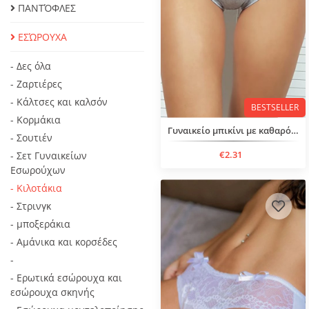
ΠΑΝΤΌΦΛΕΣ
ΕΣΏΡΟΥΧΑ
- Δες όλα
- Ζαρτιέρες
- Κάλτσες και καλσόν
BESTSELLER
- Κορμάκια
Γυναικείο μπικίνι με καθαρό σχέδιο
- Σουτιέν
€2.31
- Σετ Γυναικείων
Εσωρούχων
- Κιλοτάκια
- Στρινγκ
- μποξεράκια
- Αμάνικα και κορσέδες
-
- Ερωτικά εσώρουχα και
εσώρουχα σκηνής