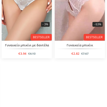
- 3%
- 63%
BESTSELLER
BESTSELLER
Γυναικείο μπικίνι με δαντέλα
Γυναικεία μπικίνι
€3.94
€2.82
€4.10
€7.67