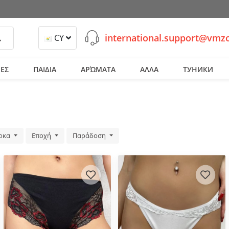
international.support@vmz
ναζήτηση
CY
ΕΣ
ΠΑΙΔΙΑ
ΑΡΏΜΑΤΑ
ΑΛΛΑ
ТУНИКИ
ρκα
Εποχή
Παράδοση