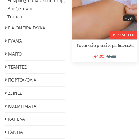
- Εσώρουχα μοντελοποίησης
- Βραζιλιάνοι
- Τσόκερ
- 5%
ΓΙΑ ΌΝΕΙΡΑ ΓΛΥΚΆ
BESTSELLER
ΓΥΑΛΙΆ
Γυναικείο μπικίνι με δαντέλα
ΜΑΓΙΌ
€4.95
€5.22
ΤΣΆΝΤΕΣ
ΠΟΡΤΟΦΌΛΙΑ
ΖΏΝΕΣ
ΚΟΣΜΉΜΑΤΑ
ΚΑΠΈΛΑ
ΓΆΝΤΙΑ