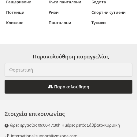
Гащеризони
Къси панталони
Бодита
Потници
Ризи
Спортни сутиени
Клинове
Панталони
Туники
Παρακολούθηση παραγγελίας
Παρακολούθηση
Στοιχεία επικοινωνίας
ώρες εργασίας 09:00-17:30h Ημέρες ρεπό: Σάββατο-Κυριακή
international.support@vmzona.com