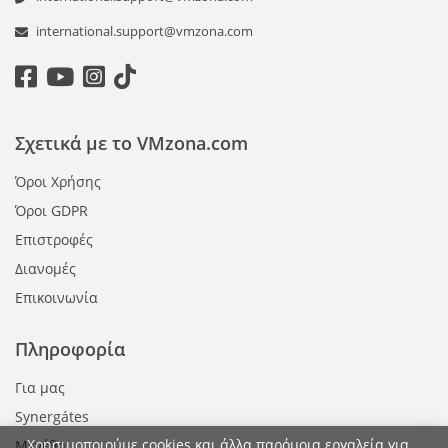
international.support@vmzona.com
Σχετικά με το VMzona.com
Όροι Χρήσης
Όροι GDPR
Επιστροφές
Διανομές
Επικοινωνία
Πληροφορία
Για μας
Synergátes
Χρησιμοποιούμε cookies και άλλα παρόμοια εργαλεία για
Μεγέθη