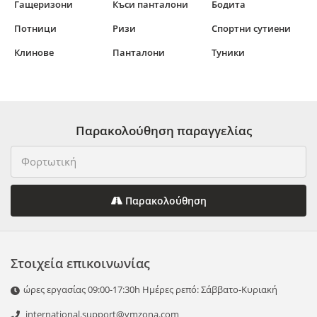
Гащеризони
Къси панталони
Бодита
Потници
Ризи
Спортни сутиени
Клинове
Панталони
Туники
Παρακολούθηση παραγγελίας
Παρακολούθηση
Στοιχεία επικοινωνίας
ώρες εργασίας 09:00-17:30h Ημέρες ρεπό: Σάββατο-Κυριακή
international.support@vmzona.com