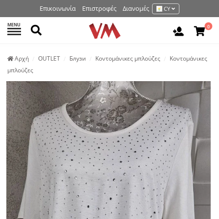
Επικοινωνία
Επιστροφές
Διανομές
CY
MENU
Αναζήτηση
0
Είσοδος 
Аρχή
OUTLET
Блузи
Κοντομάνικες μπλούζες
Κοντομάνικες
μπλούζες