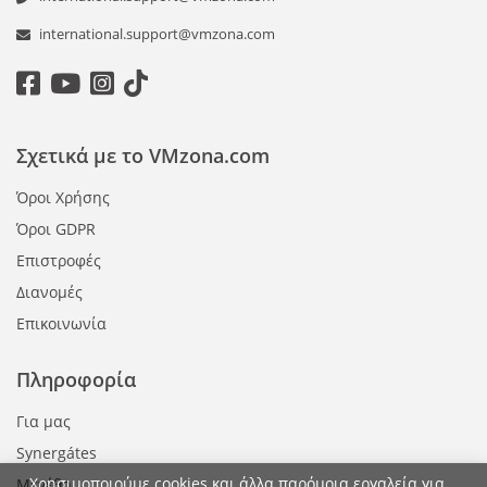
international.support@vmzona.com
Σχετικά με το VMzona.com
Όροι Χρήσης
Όροι GDPR
Επιστροφές
Διανομές
Επικοινωνία
Πληροφορία
Για μας
Synergátes
Χρησιμοποιούμε cookies και άλλα παρόμοια εργαλεία για
Μεγέθη