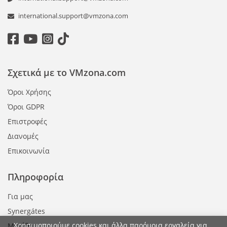
international.support@vmzona.com
Σχετικά με το VMzona.com
Όροι Χρήσης
Όροι GDPR
Επιστροφές
Διανομές
Επικοινωνία
Πληροφορία
Για μας
Synergátes
Χρησιμοποιούμε cookies και άλλα παρόμοια εργαλεία για
Μεγέθη