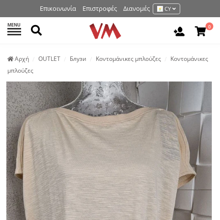
Επικοινωνία
Επιστροφές
Διανομές
CY
MENU
Αναζήτηση
0
Είσοδος 
Аρχή
OUTLET
Блузи
Κοντομάνικες μπλούζες
Κοντομάνικες
μπλούζες