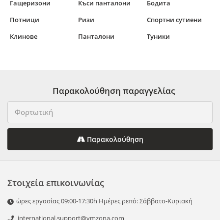
Гащеризони
Къси панталони
Бодита
Потници
Ризи
Спортни сутиени
Клинове
Панталони
Туники
Παρακολούθηση παραγγελίας
Παρακολούθηση
Στοιχεία επικοινωνίας
ώρες εργασίας 09:00-17:30h Ημέρες ρεπό: Σάββατο-Κυριακή
international.support@vmzona.com