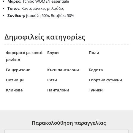
Μάρκα:
Tchibo WOMEN essentiale
Τύπος:
Κοντομάνικες μπλούζες
Σύνθεση:
βισκόζη 50%, Βαμβάκι 50%
Δημοφιλείς κατηγορίες
Φορέματα με κοντά
Блузи
Поли
μανίκια
Гащеризони
Къси панталони
Бодита
Потници
Ризи
Спортни сутиени
Клинове
Панталони
Туники
Παρακολούθηση παραγγελίας