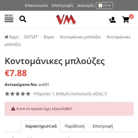
Επικοινωνία
Επιστροφές
Διανομές
CY
MENU
Αναζήτηση
0
Είσοδος 
Аρχή
OUTLET
Блузи
Κοντομάνικες μπλούζες
Κοντομάνικες
μπλούζες
Κοντομάνικες μπλούζες
€7.88
Αντικείμενο No:
out91
Ψήφισαν: 1, Βαθμός πιστωτικής αξίας: 5
Αυτό το προϊόν έχει εξαντληθεί!
Χαρακτηριστικά
Παράδοση
Επιστροφή