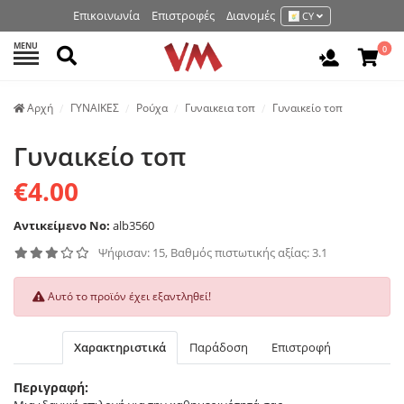
Επικοινωνία
Επιστροφές
Διανομές
CY
MENU
Αναζήτηση
0
Είσοδος 
Аρχή
ΓΥΝΑΙΚΕΣ
Ρούχα
Γυναικεια τοπ
Γυναικείο τοπ
Γυναικείο τοπ
€4.00
Αντικείμενο No:
alb3560
Ψήφισαν: 15, Βαθμός πιστωτικής αξίας: 3.1
Αυτό το προϊόν έχει εξαντληθεί!
Χαρακτηριστικά
Παράδοση
Επιστροφή
Περιγραφή: