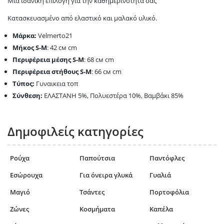
Μια ιδανική επιλογή για την καθημερινότητά σας
Κατασκευασμένο από ελαστικό και μαλακό υλικό.
Μάρκα:
Velmerto21
Μήκος
S-M
: 42 см cm
Περιφέρεια μέσης
S-M
: 68 см cm
Περιφέρεια στήθους
S-M
: 66 см cm
Τύπος:
Γυναικεια τοπ
Σύνθεση:
ΕΛΑΣΤΑΝΗ 5%, Πολυεστέρα 10%, Βαμβάκι 85%
Δημοφιλείς κατηγορίες
Ρούχα
Παπούτσια
Παντόφλες
Εσώρουχα
Για όνειρα γλυκά
Γυαλιά
Μαγιό
Τσάντες
Πορτοφόλια
Ζώνες
Κοσμήματα
Καπέλα