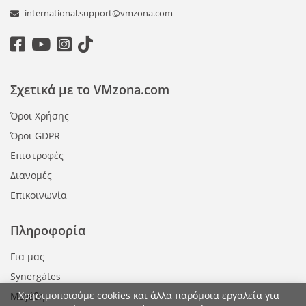
international.support@vmzona.com
Σχετικά με το VMzona.com
Όροι Χρήσης
Όροι GDPR
Επιστροφές
Διανομές
Επικοινωνία
Πληροφορία
Για μας
Synergátes
Χρησιμοποιούμε cookies και άλλα παρόμοια εργαλεία για
Μεγέθη