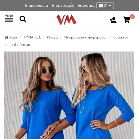
Επικοινωνία
Επιστροφές
Διανομές
CY
MENU
Αναζήτηση
0
Είσοδος 
Аρχή
ΓΥΝΑΙΚΕΣ
Ρούχα
Μακρυμάνικα φορέματα
Γυναικείο
casual φόρεμα