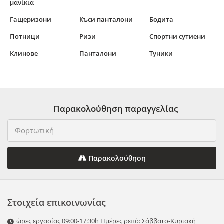
μανίκια
Гащеризони
Къси панталони
Бодита
Потници
Ризи
Спортни сутиени
Клинове
Панталони
Туники
Παρακολούθηση παραγγελίας
Παρακολούθηση
Στοιχεία επικοινωνίας
ώρες εργασίας 09:00-17:30h Ημέρες ρεπό: Σάββατο-Κυριακή