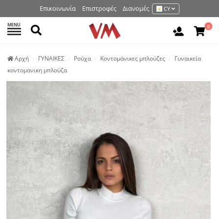
Επικοινωνία
Επιστροφές
Διανομές
CY
MENU
Αναζήτηση
0
Είσοδος 
Аρχή
ΓΥΝΑΙΚΕΣ
Ρούχα
Κοντομάνικες μπλούζες
Γυναικεία
κοντομανικη μπλούζα