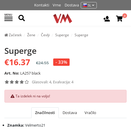
Kontakti
Vrne
Dostava
SL
MENU
Išči
0
Prijava / 
Začetek
Žene
Čevlji
Superge
Superge
Superge
€16.37
- 33%
€24.55
Art. No:
LA257 black
Glasovali: 4, Evalvacija: 4
Ta izdelek ni na voljo!
Značilnosti
Dostava
Vračilo
Znamka:
Velmerto21