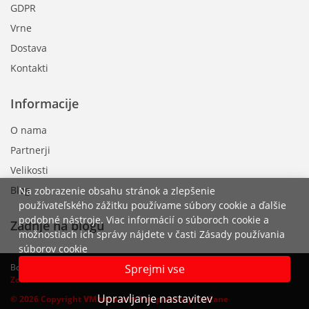
GDPR
Vrne
Dostava
Kontakti
Informacije
O nama
Partnerji
Velikosti
Blog
Na zobrazenie obsahu stránok a zlepšenie
používateľského zážitku používame súbory cookie a ďalšie
podobné nástroje. Viac informácií o súboroch cookie a
Zadnje na blogu
možnostiach ich správy nájdete v časti Zásady používania
súborov cookie
Sprejmi vse
Bodite vedno na tekočem z modo in nakupujte online v V
irtualni
M
odni
Zoni
Upravljanje nastavitev
© 2026 Copyright
VMzona.com
Vse pravice pridržane