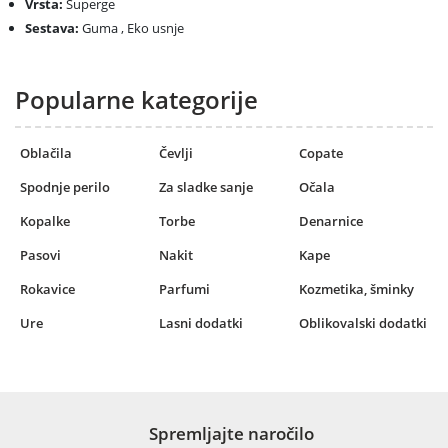
Vrsta:
Superge
Sestava:
Guma , Eko usnje
Popularne kategorije
Oblačila
Čevlji
Copate
Spodnje perilo
Za sladke sanje
Očala
Kopalke
Torbe
Denarnice
Pasovi
Nakit
Kape
Rokavice
Parfumi
Kozmetika, šminky
Ure
Lasni dodatki
Oblikovalski dodatki
Spremljajte naročilo