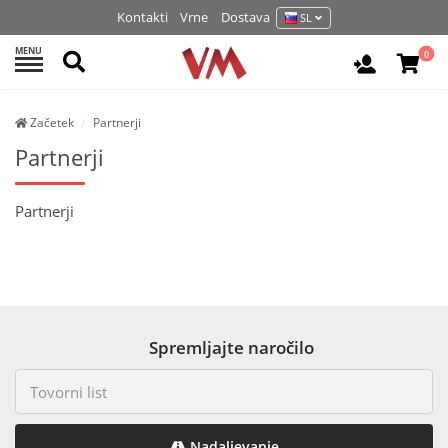
Kontakti
Vrne
Dostava
SL
MENU
Išči
0
Prijava / 
Začetek
Partnerji
Partnerji
Partnerji
Spremljajte naročilo
Nadaljevanje