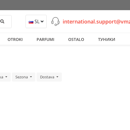
international.support@v
Išči
SL
OTROKI
PARFUMI
OSTALO
ТУНИКИ
ka
Sezona
Dostava