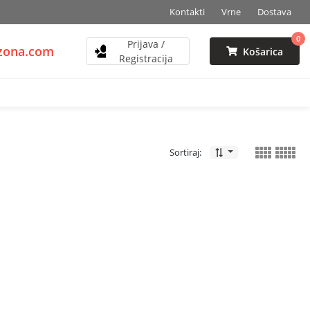
Kontakti
Vrne
Dostava
0
Prijava /
mzona.com
Košarica
Registracija
Sortiraj: