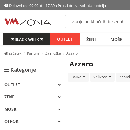
Delovni čas 09:00. do 17:30h Prosti dnevi: sobota-nedelja
OUTLET
BLACK WEEK
ŽENE
MOŠKI
Začetek
Parfumi
Za moške
Azzaro
Azzaro
Kategorije
Barva
Velikost
Znam
OUTLET
ŽENE
MOŠKI
OTROKI