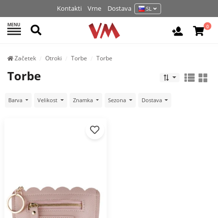
Kontakti
Vrne
Dostava
SL
MENU
Išči
0
Prijava / 
Začetek
Otroki
Torbe
Torbe
Torbe
Barva
Velikost
Znamka
Sezona
Dostava