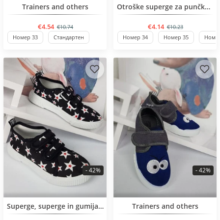
Trainers and others
Otroške superge za punčke od 32 do 37 številka
€4.54
€4.14
€10.74
€10.23
Номер 33
Стандартен
Номер 34
Номер 35
Номер
- 42%
- 42%
BESTSELLER
BESTSELLER
Superge, superge in gumijasti škornji
Trainers and others