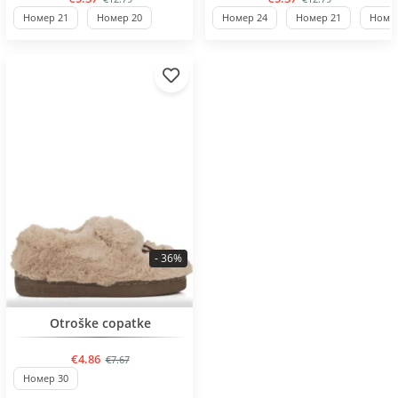
Номер 21
Номер 20
Номер 24
Номер 21
Номер
- 36%
BESTSELLER
Otroške copatke
€4.86
€7.67
Номер 30