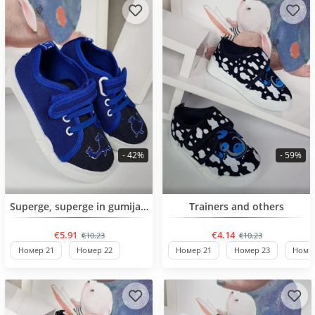
- 42%
- 59%
BESTSELLER
BESTSELLER
Superge, superge in gumijasti škornji
Trainers and others
€5.91
€4.14
€10.23
€10.23
Номер 21
Номер 22
Номер 21
Номер 23
Номер