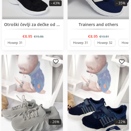
- 43%
- 35%
BESTSELLER
BESTSELLER
Otroški čevlji za dečke od 31 do 36 št.
Trainers and others
€8.95
€8.95
€15.86
€13.81
Номер 31
Номер 31
Номер 32
Номер
- 26%
- 22%