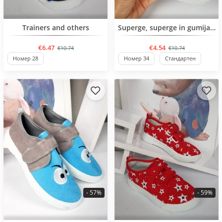
BESTSELLER
BESTSELLER
Trainers and others
Superge, superge in gumijasti škornji
€6.47
€4.54
€10.74
€10.74
Номер 28
Номер 34
Стандартен
- 57%
- 59%