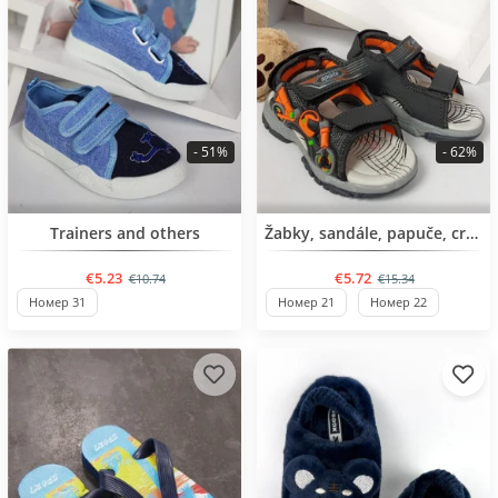
- 51%
- 62%
BESTSELLER
BESTSELLER
Trainers and others
Žabky, sandále, papuče, crocs
€5.23
€5.72
€10.74
€15.34
Номер 31
Номер 21
Номер 22