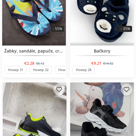
- 55%
- 35%
BESTSELLER
BESTSELLER
Žabky, sandále, papuče, crocs
Bačkory
€2.28
€9.21
€5.12
€14.32
Номер 31
Номер 32
Номер 30
Номер 28