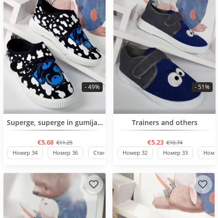
- 49%
- 51%
BESTSELLER
BESTSELLER
Superge, superge in gumijasti škornji
Trainers and others
€5.68
€5.23
€11.25
€10.74
Номер 34
Номер 36
Стандартен
Номер 32
Номер 33
Номе