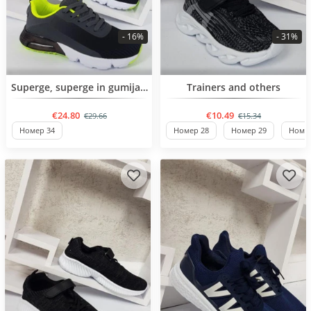
- 16%
- 31%
BESTSELLER
BESTSELLER
Superge, superge in gumijasti škornji
Trainers and others
€24.80
€10.49
€29.66
€15.34
Номер 34
Номер 28
Номер 29
Номер