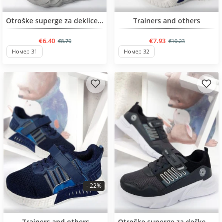
BESTSELLER
BESTSELLER
Otroške superge za deklice od 27 do 32 velikosti
Trainers and others
€6.40
€7.93
€8.70
€10.23
Номер 31
Номер 32
- 22%
BESTSELLER
BESTSELLER
Trainers and others
Otroške superge za dečke od 31 do 35 št.