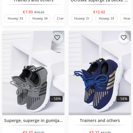
€7.93
€12.02
€10.23
Номер 33
Номер 34
Стандартен
Номер 31
Номер 33
Номер
- 58%
- 58%
BESTSELLER
BESTSELLER
Superge, superge in gumijasti škornji
Trainers and others
€5.37
€5.37
€12.79
€12.79