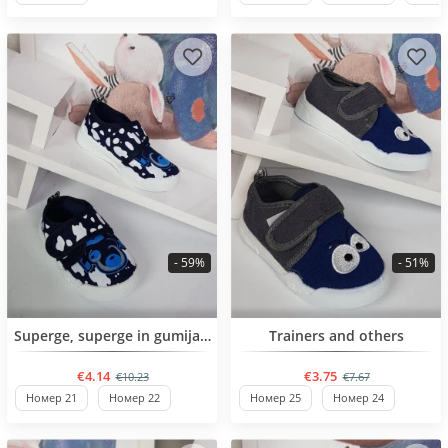
- 59%
- 51%
BESTSELLER
BESTSELLER
Superge, superge in gumijasti škornji
Trainers and others
€4.14
€3.75
€10.23
€7.67
Номер 21
Номер 22
Номер 25
Номер 24