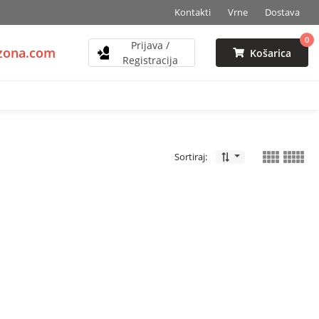
Kontakti
Vrne
Dostava
0
Prijava /
mzona.com
Košarica
Registracija
Sortiraj: