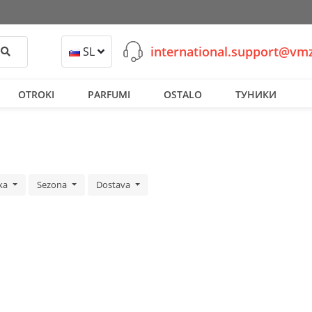
international.support@v
Išči
SL
OTROKI
PARFUMI
OSTALO
ТУНИКИ
ka
Sezona
Dostava