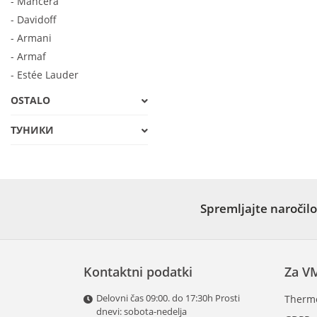
- Mancera
- Davidoff
- Armani
- Armaf
- Estée Lauder
OSTALO
ТУНИКИ
Spremljajte naročilo
Kontaktni podatki
Za V
Delovni čas 09:00. do 17:30h Prosti
Therm
dnevi: sobota-nedelja