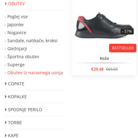
OBUTEV
- Poglej vse
- Japonke
- 57%
- Nogavice
- Sandalе, natikačе, kroksi
BESTSELLER
- Gležnjarji
- Športna obutev
Koža
- Superge
€29.48
€69.03
- Obutev iz naravnega usnja
COPATE
KOPALKE
SPODNJE PERILO
TORBE
KAPE