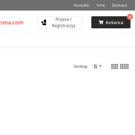
Kontakti
Vrne
Dostava
0
Prijava /
mzona.com
Košarica
Registracija
Sortiraj: