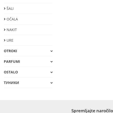
ŠALI
OČALA
NAKIT
URE
OTROKI
PARFUMI
OSTALO
ТУНИКИ
Spremljajte naročilo