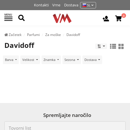
Kontakti
Vrne
Dostava
SL
MENU
Išči
0
Prijava / 
Začetek
Parfumi
Za moške
Davidoff
Davidoff
Barva
Velikost
Znamka
Sezona
Dostava
Spremljajte naročilo