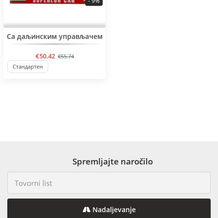
- 9%
Са даљинским управљачем
€50.42
€55.74
Стандартен
Spremljajte naročilo
Nadaljevanje