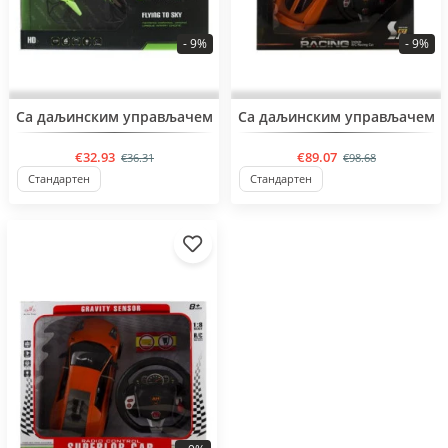
- 9%
- 9%
Са даљинским управљачем
Са даљинским управљачем
€32.93
€89.07
€36.31
€98.68
Стандартен
Стандартен