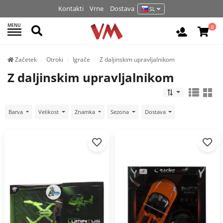
Kontakti
Vrne
Dostava
SL
MENU
Išči
0
Prijava / 
Začetek
Otroki
Igrače
Z daljinskim upravljalnikom
Z daljinskim upravljalnikom
Barva
Velikost
Znamka
Sezona
Dostava