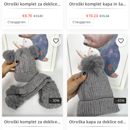
BESTSELLER
Otroški komplet za deklice od 2 do 5 leta
Otroški komplet kapa in šal za deklice od 2 do 4 let
€8.70
€10.23
€13.81
€15.34
Стандартен
Стандартен
- 30%
- 45%
BESTSELLER
Otroški komplet za deklice od 2 do 4 leta
Otroška kapa za deklice od 2 do 4 leta