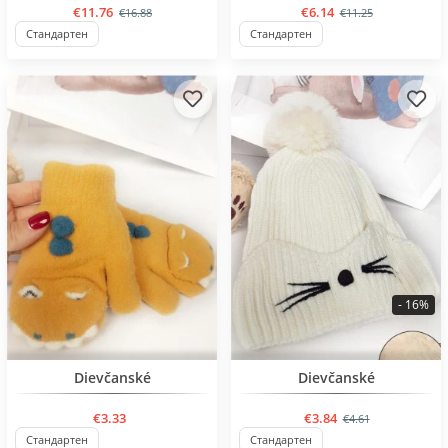
€11.76
€6.14
€16.88
€11.25
Стандартен
Стандартен
- 16%
BESTSELLER
BESTSELLER
Dievčanské
Dievčanské
€3.33
€3.84
€4.61
Стандартен
Стандартен