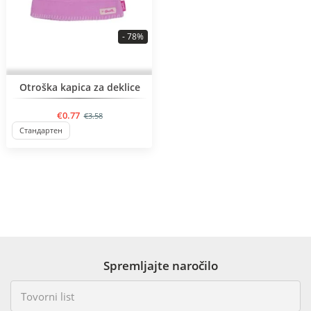
- 78%
BESTSELLER
Otroška kapica za deklice
€0.77
€3.58
Стандартен
Spremljajte naročilo