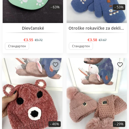
- 63%
- 53%
BESTSELLER
BESTSELLER
Dievčanské
Otroške rokavičke za deklice od 1 do 3 let
€3.55
€3.58
€9.72
€7.67
Стандартен
Стандартен
- 46%
- 29%