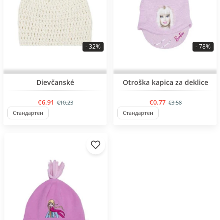
- 32%
- 78%
BESTSELLER
Dievčanské
Otroška kapica za deklice
€6.91
€0.77
€10.23
€3.58
Стандартен
Стандартен