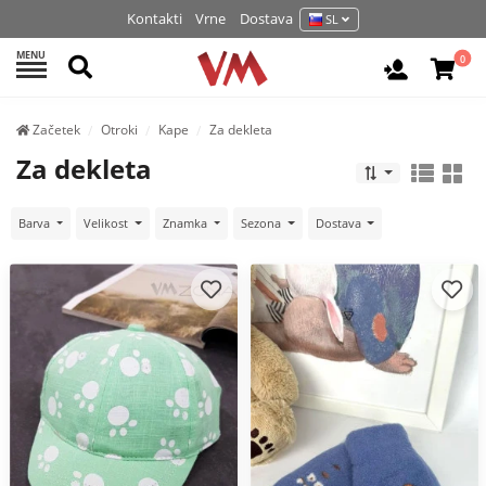
Kontakti
Vrne
Dostava
SL
MENU
Išči
0
Prijava / 
Začetek
Otroki
Kape
Za dekleta
Za dekleta
Barva
Velikost
Znamka
Sezona
Dostava