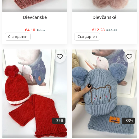
BESTSELLER
Dievčanské
Dievčanské
€4.10
€12.28
€7.67
€17.39
Стандартен
Стандартен
- 37%
- 33%