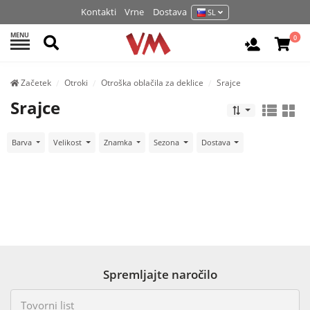
Kontakti
Vrne
Dostava
SL
MENU
Išči
0
Prijava / 
Začetek
Otroki
Otroška oblačila za deklice
Srajce
Srajce
Barva
Velikost
Znamka
Sezona
Dostava
Spremljajte naročilo