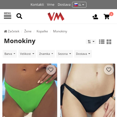
Kontakti
Vrne
Dostava
SL
MENU
Išči
0
Prijava / 
Začetek
Žene
Kopalke
Monokiny
Monokiny
Barva
Velikost
Znamka
Sezona
Dostava