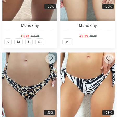
- 56%
- 56%
BESTSELLER
BESTSELLER
Monokiny
Monokiny
€4.93
€3.35
€11.25
€7.67
S
M
L
XS
XXL
- 53%
- 53%