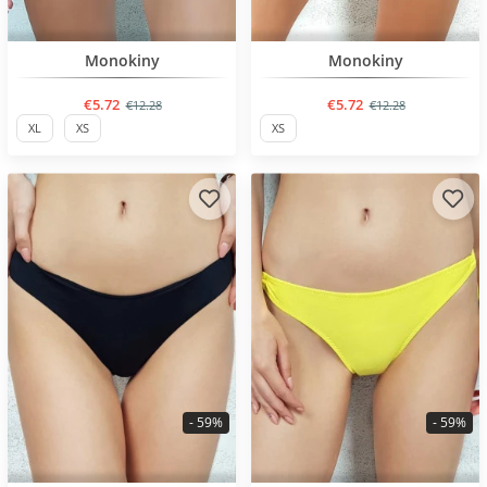
BESTSELLER
Monokiny
Monokiny
€5.72
€5.72
€12.28
€12.28
XL
XS
XS
- 59%
- 59%