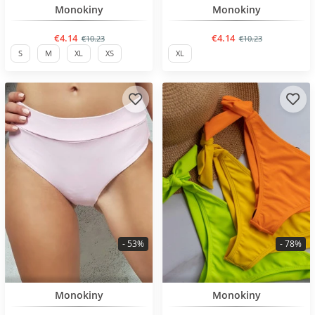
BESTSELLER
BESTSELLER
Monokiny
Monokiny
€4.14
€4.14
€10.23
€10.23
S
M
XL
XS
XL
- 53%
- 78%
BESTSELLER
BESTSELLER
Monokiny
Monokiny