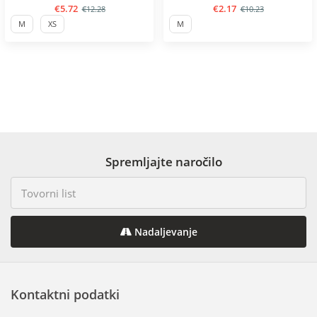
€5.72
€2.17
€12.28
€10.23
M
XS
M
Spremljajte naročilo
Nadaljevanje
Kontaktni podatki