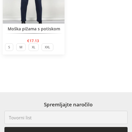
Moška pižama s potiskom
€17.13
S
M
XL
XXL
Spremljajte naročilo