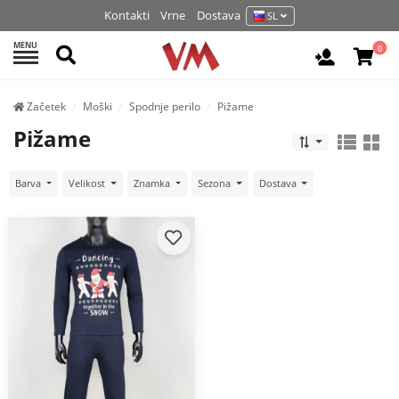
Kontakti
Vrne
Dostava
SL
MENU
Išči
0
Prijava / 
Začetek
Moški
Spodnje perilo
Pižame
Pižame
Barva
Velikost
Znamka
Sezona
Dostava