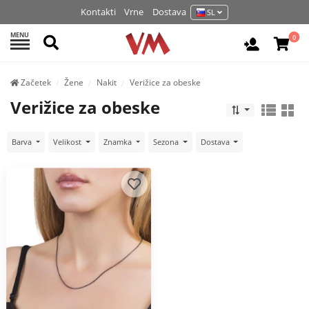
Kontakti
Vrne
Dostava
SL
MENU
Išči
0
Prijava / 
Začetek
Žene
Nakit
Verižice za obeske
Verižice za obeske
Barva
Velikost
Znamka
Sezona
Dostava