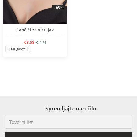
- 69%
BESTSELLER
Lančići za visuljak
€3.58
€11.76
Стандартен
Spremljajte naročilo