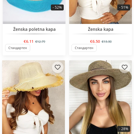
- 52%
- 51%
BESTSELLER
BESTSELLER
Ženska poletna kapa
Ženska kapa
€6.11
€6.50
€12.79
€13.30
Стандартен
Стандартен
- 28%