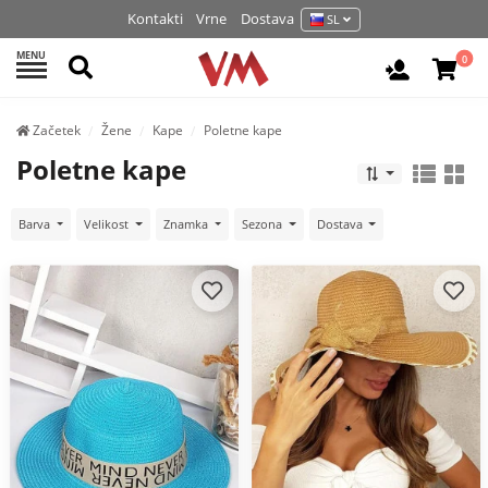
Kontakti
Vrne
Dostava
SL
MENU
Išči
0
Prijava / 
Začetek
Žene
Kape
Poletne kape
Poletne kape
Barva
Velikost
Znamka
Sezona
Dostava