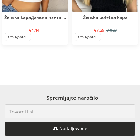
BESTSELLER
BESTSELLER
Ženska kapaДамска чанта с изчистен дизайн
Ženska poletna kapa
€4.14
€7.29
€10.23
Стандартен
Стандартен
Spremljajte naročilo
Nadaljevanje