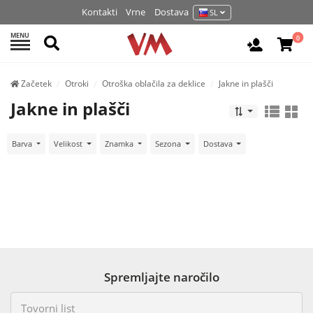
Kontakti
Vrne
Dostava
SL
MENU
Išči
0
Prijava / 
Začetek
Otroki
Otroška oblačila za deklice
Jakne in plašči
Jakne in plašči
Barva
Velikost
Znamka
Sezona
Dostava
Spremljajte naročilo