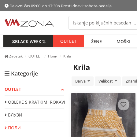
Delovni čas 09:00. do 17:30h Prosti dnevi: sobota-nedelja
OUTLET
BLACK WEEK
ŽENE
MOŠKI
Začetek
OUTLET
Поли
Krila
Krila
Kategorije
Barva
Velikost
Znam
OUTLET
OBLEKE S KRATKIMI ROKAVI
БЛУЗИ
ПОЛИ