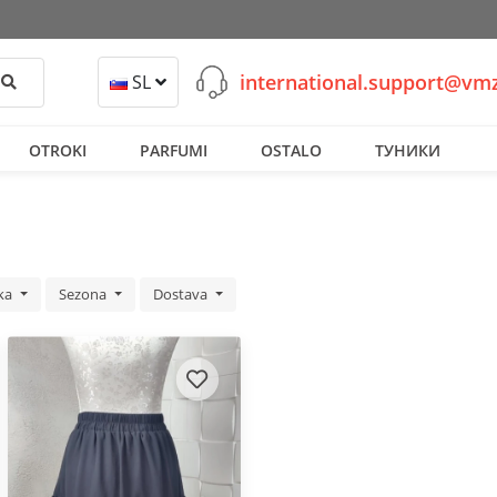
international.support@v
Išči
SL
OTROKI
PARFUMI
OSTALO
ТУНИКИ
ka
Sezona
Dostava