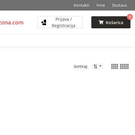
Kontakti
Vrne
Dostava
0
Prijava /
mzona.com
Košarica
Registracija
Sortiraj: