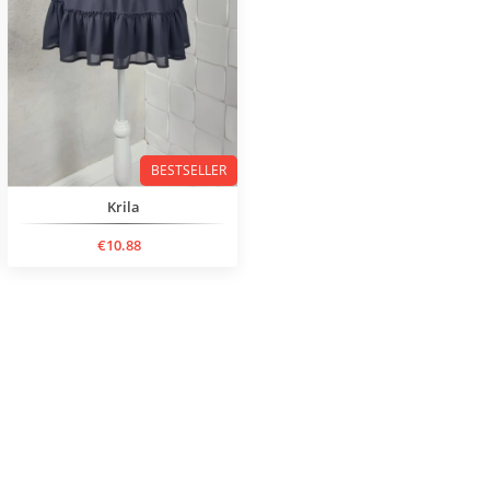
BESTSELLER
Krila
€10.88