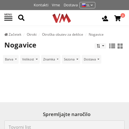
Kontakti
Vrne
Dostava
SL
MENU
Išči
0
Prijava / 
Začetek
Otroki
Otroška obutev za deklice
Nogavice
Nogavice
Barva
Velikost
Znamka
Sezona
Dostava
Spremljajte naročilo