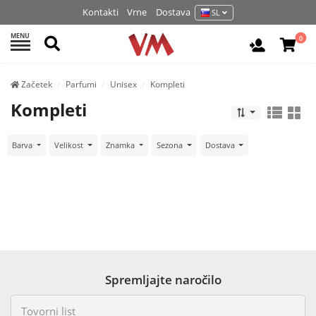
Kontakti
Vrne
Dostava
SL
MENU
Išči
0
Prijava / 
Začetek
Parfumi
Unisex
Kompleti
Kompleti
Barva
Velikost
Znamka
Sezona
Dostava
Spremljajte naročilo