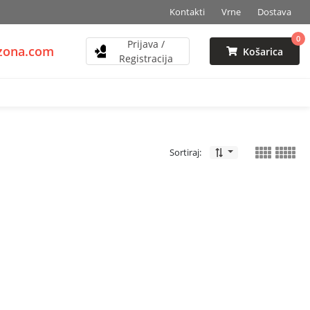
Kontakti
Vrne
Dostava
0
Prijava /
mzona.com
Košarica
Registracija
Sortiraj: