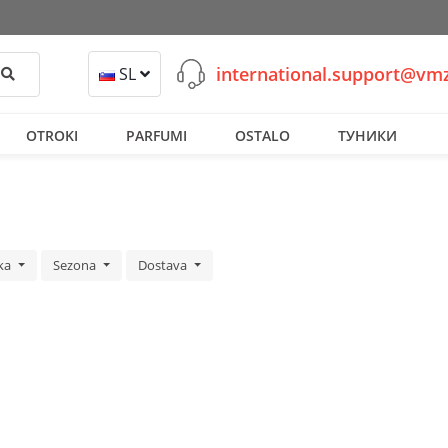
international.support@v
Išči
SL
OTROKI
PARFUMI
OSTALO
ТУНИКИ
ka
Sezona
Dostava