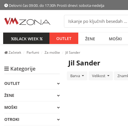
Delovni čas 09:00. do 17:30h Prosti dnevi: sobota-nedelja
OUTLET
BLACK WEEK
ŽENE
MOŠKI
Začetek
Parfumi
Za moške
Jil Sander
Jil Sander
Kategorije
Barva
Velikost
Znam
OUTLET
ŽENE
MOŠKI
OTROKI