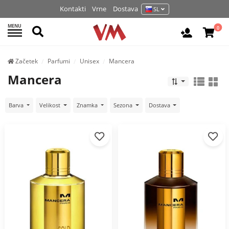
Kontakti
Vrne
Dostava
SL
MENU
Išči
0
Prijava / 
Začetek
Parfumi
Unisex
Mancera
Mancera
Barva
Velikost
Znamka
Sezona
Dostava