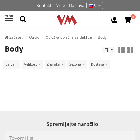
Kontakti
Vrne
Dostava
SL
MENU
Išči
0
Prijava / 
Začetek
Otroki
Otroška oblačila za deklice
Body
Body
Barva
Velikost
Znamka
Sezona
Dostava
Spremljajte naročilo