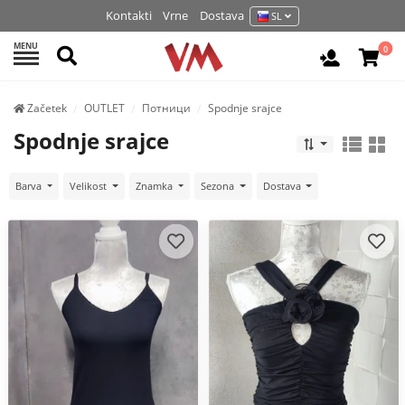
Kontakti
Vrne
Dostava
SL
MENU
Išči
0
Prijava / 
Začetek
OUTLET
Потници
Spodnje srajce
Spodnje srajce
Barva
Velikost
Znamka
Sezona
Dostava