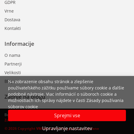
GDPR
Vrne
Dostava
Kontakti
Informacije
O nama
Partnerji
Velikosti
Blog
Na zobrazenie obsahu stránok a zlepšenie
používateľského zážitku používame súbory cookie a ďalšie
podobné nástroje. Viac informácií o súboroch cookie a
Zadnje na blogu
možnostiach ich správy nájdete v časti Zásady používania
súborov cookie
Sprejmi vse
Bodite vedno na tekočem z modo in nakupujte online v V
irtualni
M
odni
Zoni
Upravljanje nastavitev
© 2026 Copyright
VMzona.com
Vse pravice pridržane