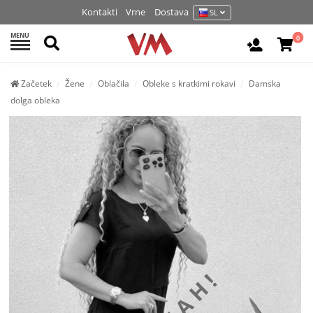
Kontakti
Vrne
Dostava
SL
MENU
Išči
0
Prijava / 
Začetek
Žene
Oblačila
Obleke s kratkimi rokavi
Damska
dolga obleka