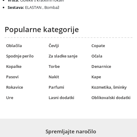
Vrsta:
Obleke s kratkimi rokavi
Sestava:
ELASTAN , Bombaž
Popularne kategorije
Oblačila
Čevlji
Copate
Spodnje perilo
Za sladke sanje
Očala
Kopalke
Torbe
Denarnice
Pasovi
Nakit
Kape
Rokavice
Parfumi
Kozmetika, šminky
Ure
Lasni dodatki
Oblikovalski dodatki
Spremljajte naročilo