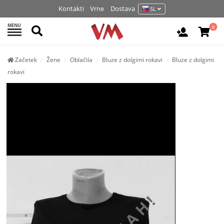
Kontakti
Vrne
Dostava
SL
MENU
Išči
0
Prijava / 
Začetek
Žene
Oblačila
Bluze z dolgimi rokavi
Bluze z dolgimi
rokavi