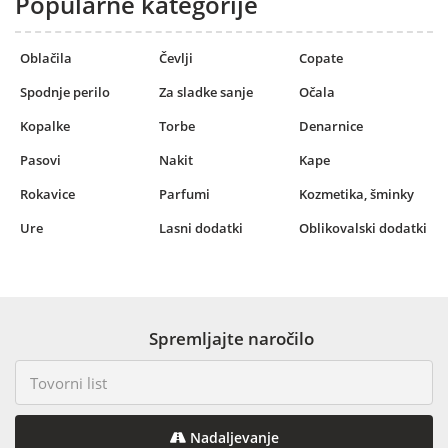
Popularne kategorije
Oblačila
Čevlji
Copate
Spodnje perilo
Za sladke sanje
Očala
Kopalke
Torbe
Denarnice
Pasovi
Nakit
Kape
Rokavice
Parfumi
Kozmetika, šminky
Ure
Lasni dodatki
Oblikovalski dodatki
Spremljajte naročilo
Nadaljevanje