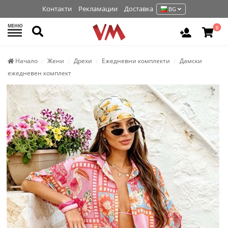
Контакти
Рекламации
Доставка
BG
МЕНЮ
Търси
0
Вход / Р
Начало
Жени
Дрехи
Ежедневни комплекти
Дамски
ежедневен комплект