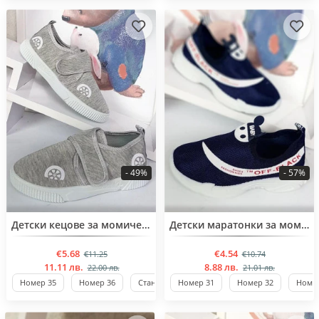
- 49%
- 57%
BESTSELLER
BESTSELLER
Детски кецове за момичета от 32 до 37 номер
Детски маратонки за момиче
€5.68
€4.54
€11.25
€10.74
11.11 лв.
8.88 лв.
22.00 лв.
21.01 лв.
Номер 35
Номер 36
Стандартен
Номер 31
Номер 32
Номер