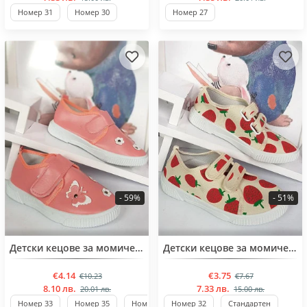
Номер 31
Номер 30
Номер 27
- 59%
- 51%
BESTSELLER
BESTSELLER
Детски кецове за момичета от 32 до 37 номер
Детски кецове за момичета от 31 до 37 номер
€4.14
€3.75
€10.23
€7.67
8.10 лв.
7.33 лв.
20.01 лв.
15.00 лв.
Номер 33
Номер 35
Номер 36
Номер 32
Стандартен
Стандартен