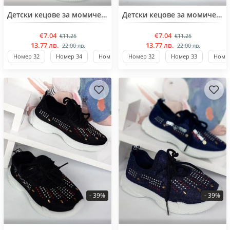
BESTSELLER
BESTSELLER
Детски кецове за момичета от 32 до 37 номер
Детски кецове за момичета от 32 до 37 номер
€7.04
€7.04
€11.25
€11.25
13.77 лв.
13.77 лв.
22.00 лв.
22.00 лв.
Номер 32
Номер 34
Номер 36
Номер 32
Стандартен
Номер 33
Номер
- 39%
- 39%