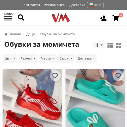
Контакти
Рекламации
Доставка
BG
МЕНЮ
Търси
0
Вход / Р
Начало
Деца
Обувки за момичета
Обувки за момичета
Цвят
Размер
Марка
Сезон
Доставка