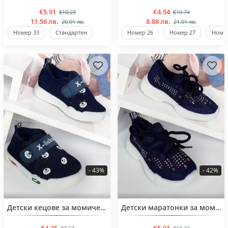
€5.91
€4.54
€10.23
€10.74
11.56 лв.
8.88 лв.
20.01 лв.
21.01 лв.
Номер 33
Стандартен
Номер 26
Номер 27
Номер
- 43%
- 42%
BESTSELLER
BESTSELLER
Детски кецове за момичета от 21 до 25 номер
Детски маратонки за момичета от 25 до 30 номер