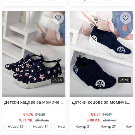
- 53%
- 57%
BESTSELLER
Детски кецове за момичета от 32 до 37 номер
Детски кецове за момичета от 26 до 31 номер
€4.76
€4.54
€10.23
€10.74
9.31 лв.
8.88 лв.
20.01 лв.
21.01 лв.
Номер 32
Номер 34
Номер 35
Номер 31
Номер 36
Номер 27
Стандартен
Номер