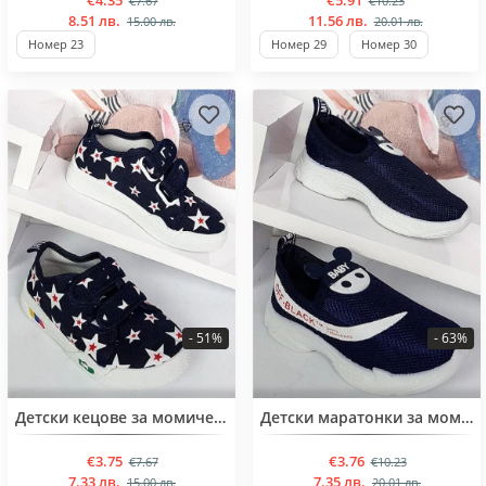
€4.35
€5.91
€7.67
€10.23
8.51 лв.
11.56 лв.
15.00 лв.
20.01 лв.
Номер 23
Номер 29
Номер 30
- 51%
- 63%
BESTSELLER
BESTSELLER
Детски кецове за момичета от 26 до 31 номер
Детски маратонки за момичета от 25 до 30 номер
€3.75
€3.76
€7.67
€10.23
7.33 лв.
7.35 лв.
15.00 лв.
20.01 лв.