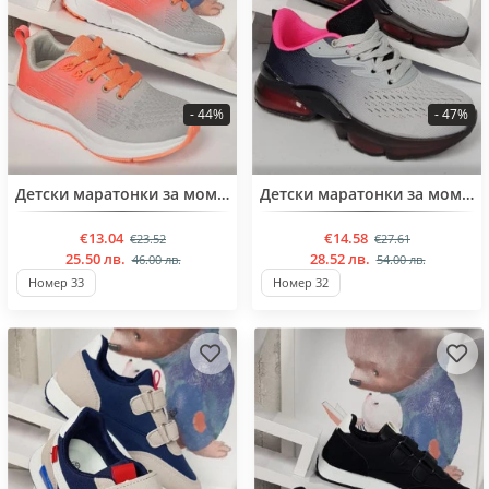
- 44%
- 47%
BESTSELLER
BESTSELLER
Детски маратонки за момичета от 31 до 36 номер
Детски маратонки за момиче от 31 до 36 номер
€13.04
€14.58
€23.52
€27.61
25.50 лв.
28.52 лв.
46.00 лв.
54.00 лв.
Номер 33
Номер 32