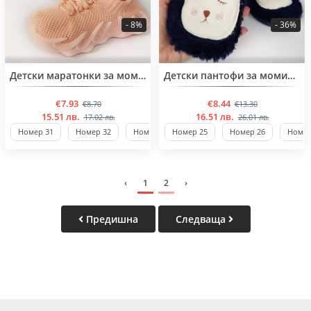
- 8%
- 36%
BESTSELLER
BESTSELLER
Детски маратонки за момичета от 27 до 32 номер
Детски пантофи за момичета от 24 до 29 номер
€7.93
€8.44
€8.70
€13.30
15.51 лв.
16.51 лв.
17.02 лв.
26.01 лв.
Номер 31
Номер 32
Номер 27
Номер 25
Номер 28
Номер 26
Номер 29
Номер
Н
‹
1
2
›
Предишна
Следваща