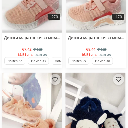
- 27%
- 17%
BESTSELLER
BESTSELLER
Детски маратонки за момичета от 32 до 37 номер
Детски маратонки за момиче от 27 до 32 номер
€7.42
€8.44
€10.23
€10.23
14.51 лв.
16.51 лв.
20.01 лв.
20.01 лв.
Номер 32
Номер 33
Номер 35
Номер 29
Номер 36
Номер 30
Стандартен