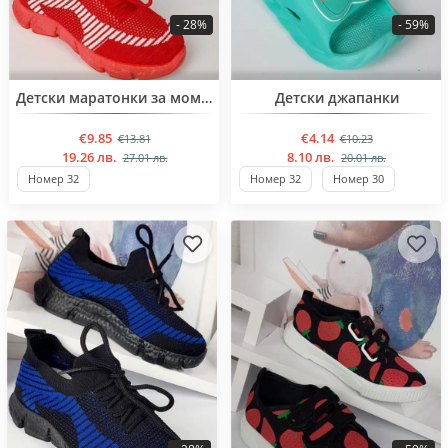
- 28%
- 59%
BESTSELLER
BESTSELLER
Детски маратонки за момичета
Детски джапанки
€9.85
€4.14
€13.81
€10.23
19.26 лв.
8.10 лв.
27.01 лв.
20.01 лв.
Номер 32
Номер 32
Номер 30