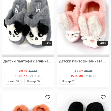
- 34%
- 40%
BESTSELLER
BESTSELLER
Детски пантофи с апликация за момичета 30,32,34 номер
Детски пантофи зайчета от 31 до 35 номер
€9.72
€7.67
€14.83
€12.79
19.01 лв.
15.00 лв.
29.01 лв.
25.02 лв.
Номер 32
Номер 30
Номер 32