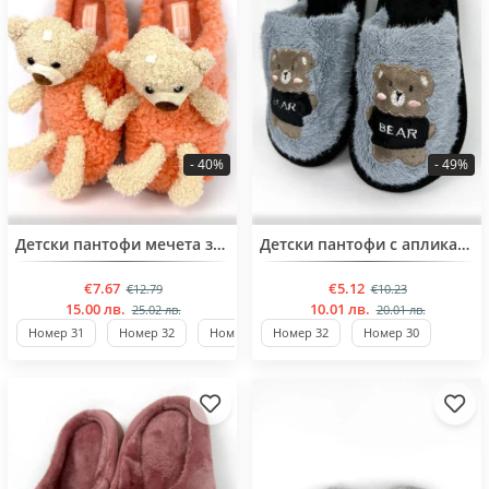
- 40%
- 49%
BESTSELLER
BESTSELLER
Детски пантофи мечета за момичета от 31 до 35 номер
Детски пантофи с апликация мече 30,32,34 номер
€7.67
€5.12
€12.79
€10.23
15.00 лв.
10.01 лв.
25.02 лв.
20.01 лв.
Номер 31
Номер 32
Номер 34
Номер 32
Номер 30
Номер 30