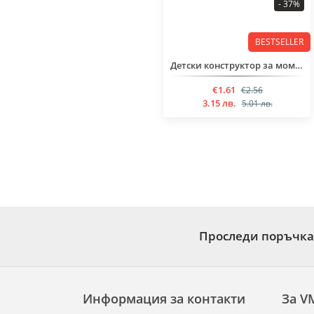
- 37%
BESTSELLER
Детски конструктор за момченца над 6 годинки от 38 части
€1.61
€2.56
3.15 лв.
5.01 лв.
Проследи поръчка
Информация за контакти
За V