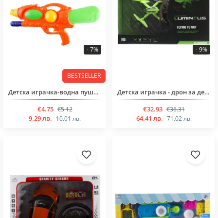
- 7%
- 9%
BESTSELLER
Детска играчка-водна пушка за деца над 3 годинки
Детска играчка - дрон за деца над 14 години
€4.75
€32.93
€5.12
€36.31
9.29 лв.
64.41 лв.
10.01 лв.
71.02 лв.