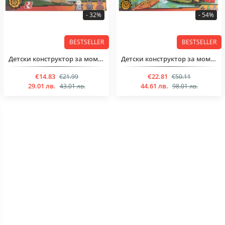
- 32%
- 54%
BESTSELLER
BESTSELLER
Детски конструктор за момченца над 6 годинки от 343 части
Детски конструктор за момченца над 6 годинки от 378 части
€14.83
€22.81
€21.99
€50.11
29.01 лв.
44.61 лв.
43.01 лв.
98.01 лв.