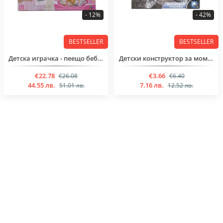
- 12%
- 42%
BESTSELLER
BESTSELLER
Детска играчка - пеещо бебе с гърне за момиченца над 3 години
Детски конструктор за момченца над 6 годинки от 97 части
€22.78
€3.66
€26.08
€6.40
44.55 лв.
7.16 лв.
51.01 лв.
12.52 лв.