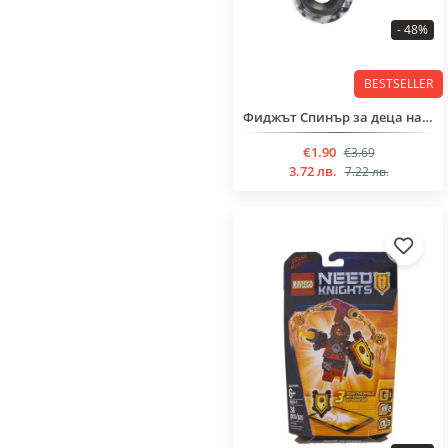
- 48%
BESTSELLER
Фиджът Спинър за деца над 6 годинки
€1.90
€3.69
3.72 лв.
7.22 лв.