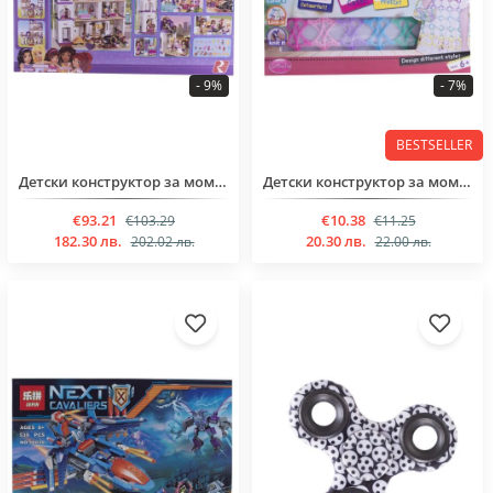
- 9%
- 7%
BESTSELLER
Детски конструктор за момиче над 6 години от 1676 части
Детски конструктор за момиче над 3 години от 280 части
€93.21
€10.38
€103.29
€11.25
182.30 лв.
20.30 лв.
202.02 лв.
22.00 лв.