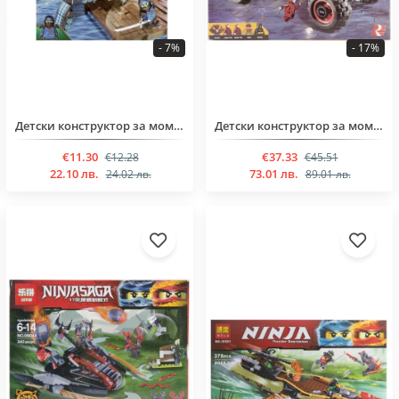
- 7%
- 17%
Детски конструктор за момчета над 6 години от 325 части
Детски конструктор за момченца над 6 годинки от 611 части
€11.30
€37.33
€12.28
€45.51
22.10 лв.
73.01 лв.
24.02 лв.
89.01 лв.