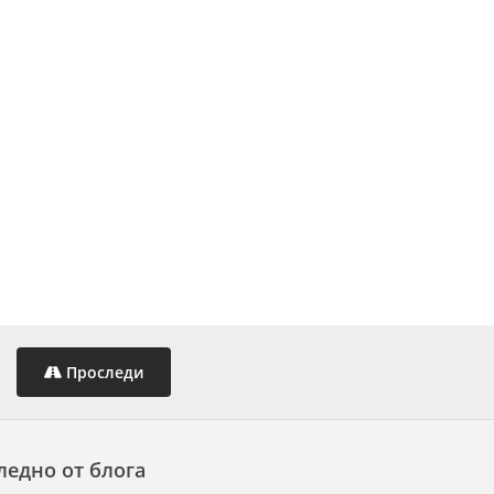
Проследи
ледно от блога