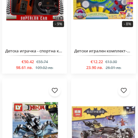
- 9%
- 8%
Детска играчка - спортна кола за момчета над 6 години
Детски игрален комплект-моделин за деца над 5 години
€50.42
€12.22
€55.74
€13.30
98.61 лв.
23.90 лв.
109.02 лв.
26.01 лв.