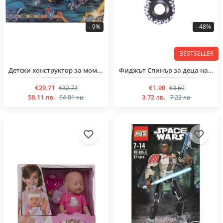
- 9%
- 48%
BESTSELLER
Детски конструктор за момченца над 6 годинки от 539 части
Фиджът Спинър за деца над 6 годинки
€29.71
€1.90
€32.73
€3.69
58.11 лв.
3.72 лв.
64.01 лв.
7.22 лв.