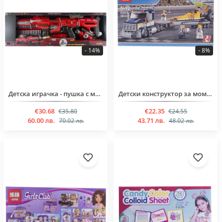
- 14%
- 8%
Детска играчка - пушка с меки стрелички за момчета над 8 години
Детски конструктор за момчета над 5 години от 360 части
€30.68
€22.35
€35.80
€24.55
60.00 лв.
43.71 лв.
70.02 лв.
48.02 лв.