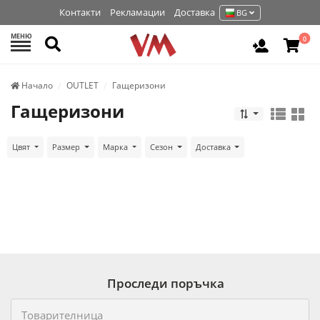
Контакти
Рекламации
Доставка
BG
МЕНЮ
Търси
0
Вход / Р
Начало
OUTLET
Гащеризони
Гащеризони
Цвят
Размер
Марка
Сезон
Доставка
Проследи поръчка