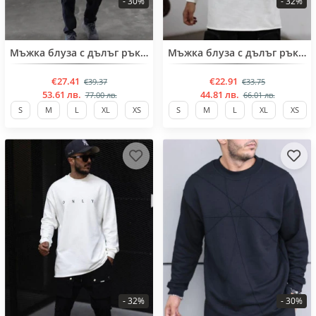
- 30%
- 32%
BESTSELLER
BESTSELLER
Мъжка блуза с дълъг ръкав
Мъжка блуза с дълъг ръкав
€27.41
€22.91
€39.37
€33.75
53.61 лв.
44.81 лв.
77.00 лв.
66.01 лв.
S
M
L
XL
XS
S
M
L
XL
XS
- 32%
- 30%