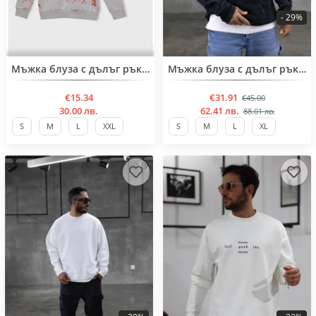
- 29%
Нов продукт
Нов продукт
Мъжка блуза с дълъг ръкав
Мъжка блуза с дълъг ръкав
€15.34
€31.91
€45.00
30.00 лв.
62.41 лв.
88.01 лв.
S
M
L
XXL
S
M
L
XL