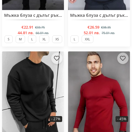
BESTSELLER
BESTSELLER
Мъжка блуза с дълъг ръкав
Мъжка блуза с дълъг ръкав
€22.91
€26.59
€33.75
€38.35
44.81 лв.
52.01 лв.
66.01 лв.
75.01 лв.
S
M
L
XL
XS
L
XXL
- 27%
- 45%