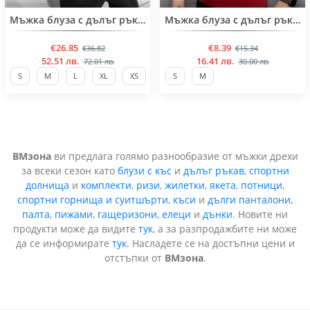
BESTSELLER
BESTSELLER
Мъжка блуза с дълъг ръкав
Мъжка блуза с дълъг ръкав
€26.85
€8.39
€36.82
€15.34
52.51 лв.
16.41 лв.
72.01 лв.
30.00 лв.
S
M
L
XL
XS
S
M
ВМзона
ви предлага голямо разнообразие от мъжки дрехи
за всеки сезон като
блузи с къс
и
дълъг ръкав
,
спортни
долнища
и
комплекти
,
ризи
,
жилетки
,
якета
,
потници
,
спортни горнища и суитшърти
,
къси
и
дълги панталони
,
палта
,
пижами
,
гащеризони
,
елеци
и
дънки
. Новите ни
продукти може да видите
тук
, а за разпродажбите ни може
да се информирате
тук
. Насладете се на достъпни цени и
отстъпки от
ВМзона
.