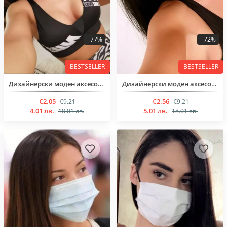
- 77%
- 72%
BESTSELLER
BESTSELLER
Дизайнерски моден аксесоар
Дизайнерски моден аксесоар
€2.05
€2.56
€9.21
€9.21
4.01 лв.
5.01 лв.
18.01 лв.
18.01 лв.