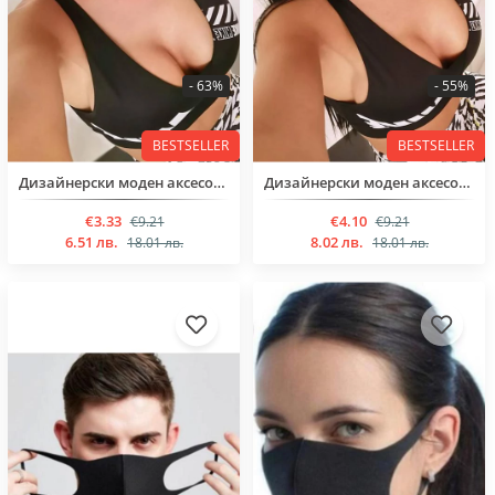
- 63%
- 55%
BESTSELLER
BESTSELLER
Дизайнерски моден аксесоар
Дизайнерски моден аксесоар
€3.33
€4.10
€9.21
€9.21
6.51 лв.
8.02 лв.
18.01 лв.
18.01 лв.