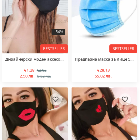
- 54%
BESTSELLER
BESTSELLER
Дизайнерски моден аксесоар , изработен от ултра тънък неопрен , подходяща материя за летните месеци.
Предпазна маска за лице 50 броя в кутия
€1.28
€28.13
€2.82
2.50 лв.
55.02 лв.
5.52 лв.