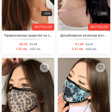
- 66%
- 26%
BESTSELLER
BESTSELLER
Предпазващо средство за спомагане, против рапространението на болести.
Дизайнерски аксесоар вътрешен джоб,предназначен за филтър, или марля.Изработена е от висококачествен о
€0.52
€1.69
€1.54
€2.31
1.02 лв.
3.31 лв.
3.01 лв.
4.52 лв.