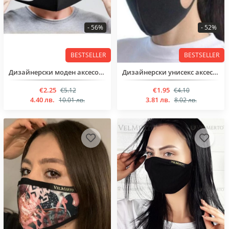
- 56%
- 52%
BESTSELLER
BESTSELLER
Дизайнерски моден аксесоар
Дизайнерски унисекс аксесоар, изработен от висококачествен непромокаем материал.
€2.25
€1.95
€5.12
€4.10
4.40 лв.
3.81 лв.
10.01 лв.
8.02 лв.