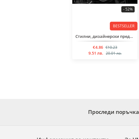
- 52%
BESTSELLER
Стилни, дизайнерски предпазни очила
€4.86
€10.23
9.51 лв.
20.01 лв.
Проследи поръчка