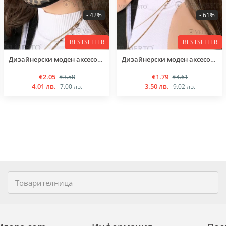
- 42%
- 61%
BESTSELLER
BESTSELLER
Дизайнерски моден аксесоар с принт
Дизайнерски моден аксесоар с принт
€2.05
€1.79
€3.58
€4.61
4.01 лв.
3.50 лв.
7.00 лв.
9.02 лв.