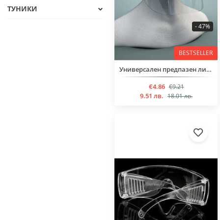
ТУНИКИ
- 47%
BESTSELLER
Универсален предпазен лицев шлем
€4.86
€9.21
9.51 лв.
18.01 лв.