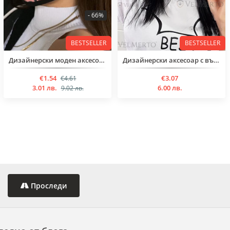
- 66%
BESTSELLER
BESTSELLER
Дизайнерски моден аксесоар с принт
Дизайнерски аксесоар с вътрешен джоб, предназначен за филтър, или марля.Изработена е от висококачествен орга
€1.54
€3.07
€4.61
3.01 лв.
6.00 лв.
9.02 лв.
Проследи