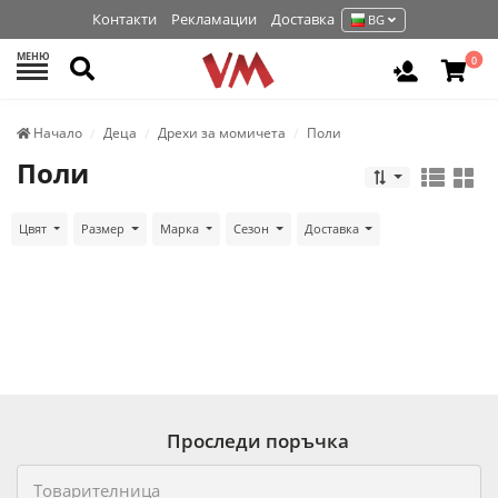
Контакти
Рекламации
Доставка
BG
МЕНЮ
Търси
0
Вход / Р
Начало
Деца
Дрехи за момичета
Поли
Поли
Цвят
Размер
Марка
Сезон
Доставка
Проследи поръчка