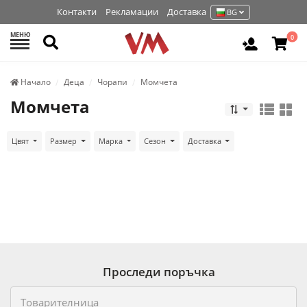
Контакти
Рекламации
Доставка
BG
МЕНЮ
Търси
0
Вход / Р
Начало
Деца
Чорапи
Момчета
Момчета
Цвят
Размер
Марка
Сезон
Доставка
Проследи поръчка